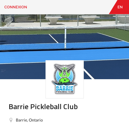
CONNEXION
EN
EN
|
FR
CONNEXION
CONTACT
Vous
cherchez
quelque
chose?
Barrie Pickleball Club
Barrie, Ontario