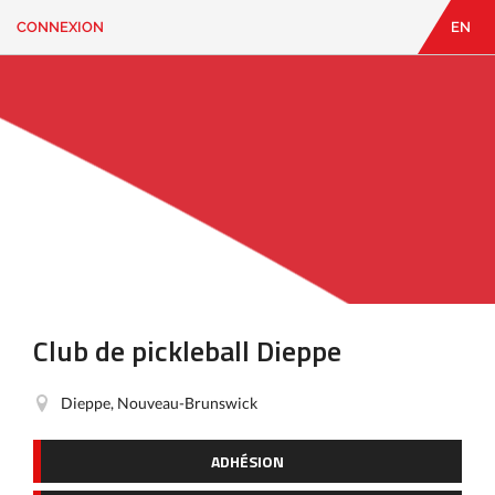
CONNEXION
EN
EN
|
FR
CONNEXION
CONTACT
Vous
cherchez
quelque
chose?
Club de pickleball Dieppe
Dieppe, Nouveau-Brunswick
ADHÉSION