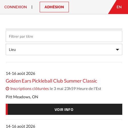
CONNEXION
|
ADHÉSION
EN
EN
|
FR
CONNEXION
CONTACT
Vous
cherchez
quelque
chose?
14-16 août 2026
Golden Ears Pickleball Club Summer Classic
Inscriptions clôturées
le 3 mai 23h59 Heure de l'Est
Pitt Meadows, ON
VOIR INFO
14-16 août 2026