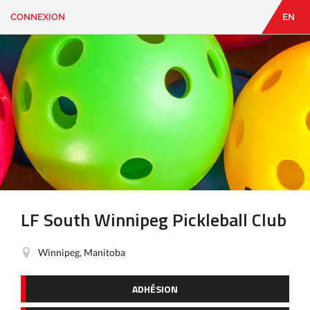
CONNEXION
EN
EN
|
FR
CONNEXION
CONTACT
Vous
cherchez
quelque
chose?
LF South Winnipeg Pickleball Club
Winnipeg, Manitoba
ADHÉSION