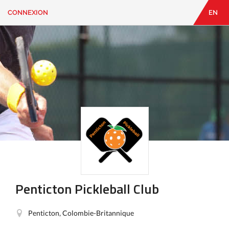
CONNEXION
EN
EN
|
FR
CONNEXION
CONTACT
Vous
cherchez
quelque
chose?
Penticton Pickleball Club
Penticton, Colombie-Britannique