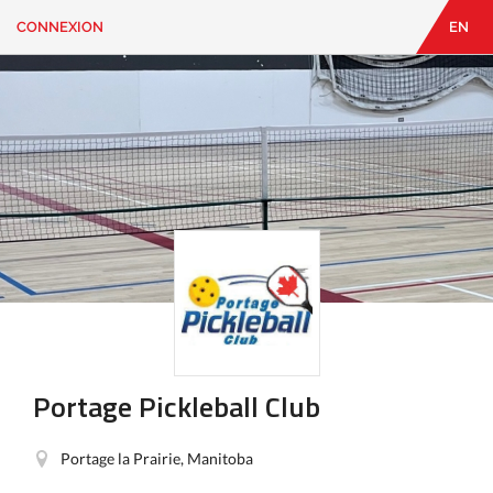
CONNEXION
EN
EN
|
FR
CONNEXION
CONTACT
Vous
cherchez
quelque
chose?
Portage Pickleball Club
Portage la Prairie, Manitoba