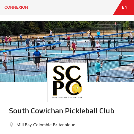
CONNEXION
EN
EN
|
FR
CONNEXION
CONTACT
Vous
cherchez
quelque
chose?
South Cowichan Pickleball Club
Mill Bay, Colombie-Britannique