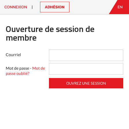
CONNEXION
|
ADHÉSION
EN
EN
|
FR
CONNEXION
Ouverture de session de
CONTACT
membre
Vous
cherchez
quelque
Courriel
chose?
Mot de passe -
Mot de
passe oublié?