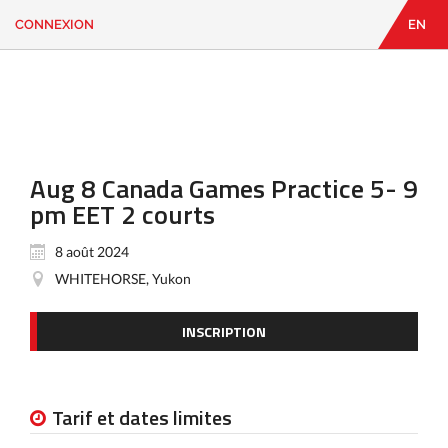
CONNEXION
EN
EN
|
FR
CONNEXION
CONTACT
Vous
cherchez
quelque
Aug 8 Canada Games Practice 5- 9
chose?
pm EET 2 courts
8 août 2024
WHITEHORSE, Yukon
INSCRIPTION
Tarif et dates limites