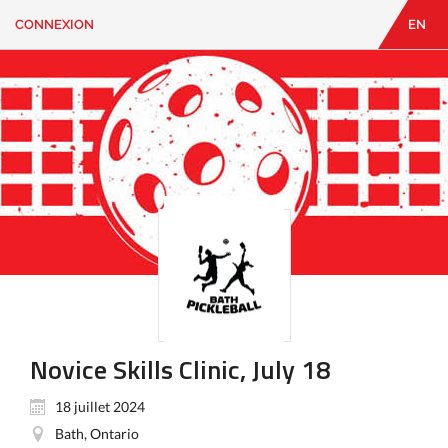
CONNEXION
EN
EN
|
FR
CONNEXION
CONTACT
Vous
cherchez
quelque
chose?
Novice Skills Clinic, July 18
18 juillet 2024
Bath, Ontario