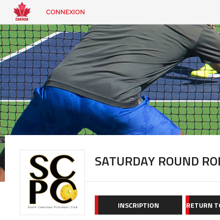
CONNEXION
EN
|
FR
CONNEXION
CONTACT
Vous
cherchez
quelque
chose?
SATURDAY ROUND ROB
INSCRIPTION
RETURN T