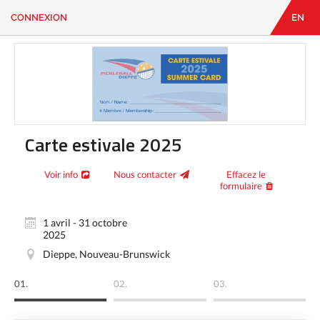
CONNEXION
EN
EN
|
FR
CONNEXION
CONTACT
Vous
cherchez
quelque
chose?
Carte estivale 2025
Voir info
Nous contacter
Effacez le
formulaire
1 avril - 31 octobre
2025
Dieppe, Nouveau-Brunswick
01.
02.
03.