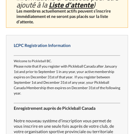
ajouté à la
Liste d’attente
)
Les membres actuellement actifs peuvent s’inscrire
immédiatement et ne seront pas placés sur la liste
d’attente.
LCPC Registration Information
Welcome to Pickleball BC.
Please note that if you register with Pickleball Canada after January
1st and prior to September 1 in any year, your active membership
expires on December 31st of that year. If you register between
September 1st and December 31st of any year, your Pickleball
Canada Membership then expires on December 31st of the following
year.
Enregistrement auprès de Pickleball Canada
Notre nouveau système d'inscription vous permet de
vous inscrire en une seule fois auprès de votre club, de
votre organisation sportive provinciale ou territoriale