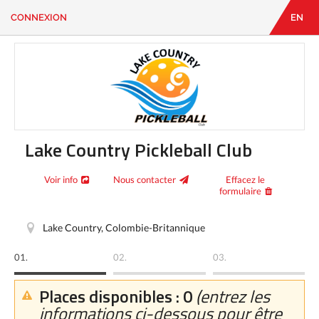
CONNEXION
EN
EN
|
FR
CONNEXION
CONTACT
Vous
cherchez
quelque
chose?
Lake Country Pickleball Club
Voir info
Nous contacter
Effacez le
formulaire
Lake Country, Colombie-Britannique
01.
02.
03.
Places disponibles : 0
(entrez les
informations ci-dessous pour être