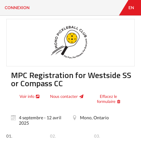
CONNEXION
EN
EN
|
FR
CONNEXION
CONTACT
Vous
cherchez
quelque
chose?
MPC Registration for Westside SS
or Compass CC
Voir info
Nous contacter
Effacez le
formulaire
4 septembre - 12 avril
Mono, Ontario
2025
01.
02.
03.