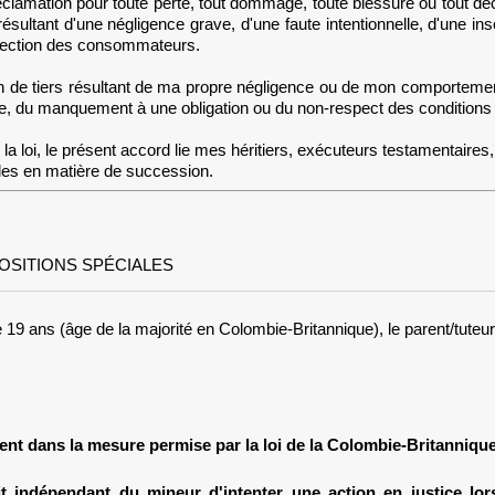
réclamation pour toute perte, tout dommage, toute blessure ou tout dé
 résultant d'une négligence grave, d'une faute intentionnelle, d'une
protection des consommateurs.
on de tiers résultant de ma propre négligence ou de mon comportement 
ce, du manquement à une obligation ou du non-respect des conditions 
a loi, le présent accord lie mes héritiers, exécuteurs testamentaires,
ables en matière de succession.
POSITIONS SPÉCIALES
e 19 ans (âge de la majorité en Colombie-Britannique), le parent/tuteur
nt dans la mesure permise par la loi de la Colombie-Britanniqu
 indépendant du mineur d'intenter une action en justice lorsq