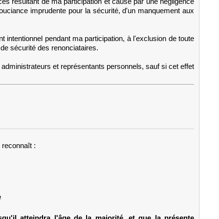
cès résultant de ma participation et causé par une négligence
 insouciance imprudente pour la sécurité, d'un manquement aux
intentionnel pendant ma participation, à l'exclusion de toute
de sécurité des renonciataires.
 administrateurs et représentants personnels, sauf si cet effet
 reconnaît :
e
u'il atteindra l'âge de la majorité, et que la présente