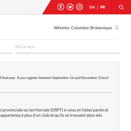
EN
|
FR
Whistler, Colombie-Britannique
03.
Le reçu
of that year. If you register between September 1st and December 31st of
provinciale ou territoriale (OSPT) si vous en faites partie et
 appartenez à plus d'un club et qu'ils se trouvent dans des