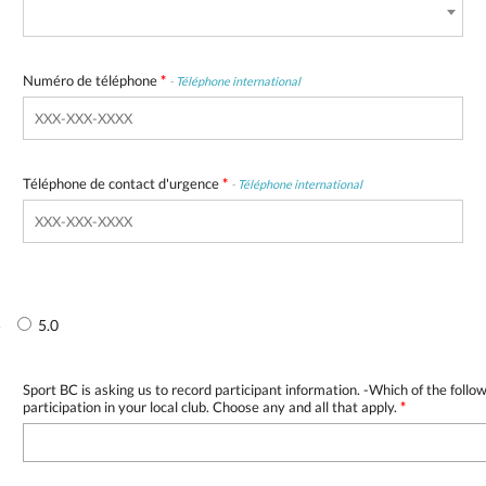
Numéro de téléphone
*
-
Téléphone international
Téléphone de contact d'urgence
*
-
Téléphone international
5
5.0
Sport BC is asking us to record participant information. -Which of the follo
participation in your local club. Choose any and all that apply.
*