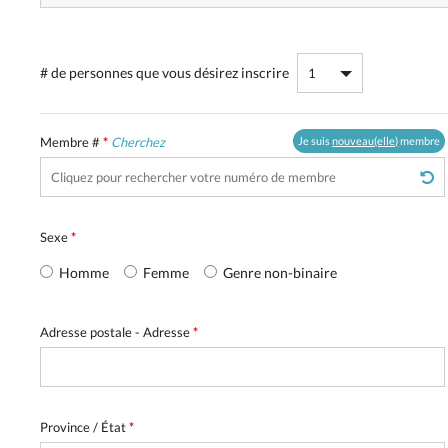
# de personnes
que vous désirez inscrire
Membre #
*
Cherchez
Je suis
nouveau(elle)
membre
Sexe
*
Homme
Femme
Genre non-binaire
Adresse postale - Adresse
*
Province / État
*