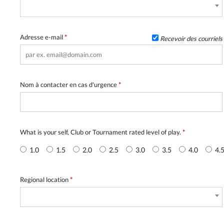
Adresse e-mail
*
Recevoir des courriels
Nom à contacter en cas d'urgence
*
What is your self, Club or Tournament rated level of play.
*
1.0
1.5
2.0
2.5
3.0
3.5
4.0
4.
Regional location
*