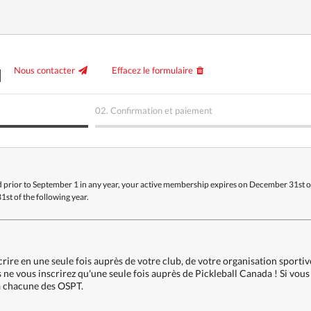
l
Nous contacter
Effacez le formulaire
02.
Confirmation et paiement
 and prior to September 1 in any year, your active membership expires on December 31st 
st of the following year.
e en une seule fois auprès de votre club, de votre organisation sportive 
 ne vous inscrirez qu'une seule fois auprès de Pickleball Canada ! Si vous
 à chacune des OSPT.