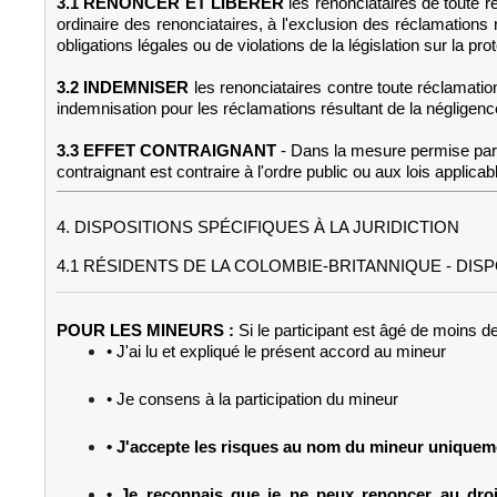
3.1 RENONCER ET LIBÉRER
les renonciataires de toute 
ordinaire des renonciataires, à l'exclusion des réclamations
obligations légales ou de violations de la législation sur la 
3.2 INDEMNISER
les renonciataires contre toute réclamati
indemnisation pour les réclamations résultant de la négligen
3.3 EFFET CONTRAIGNANT
- Dans la mesure permise par l
contraignant est contraire à l'ordre public ou aux lois applic
4. DISPOSITIONS SPÉCIFIQUES À LA JURIDICTION
4.1 RÉSIDENTS DE LA COLOMBIE-BRITANNIQUE - DIS
POUR LES MINEURS :
Si le participant est âgé de moins d
• J'ai lu et expliqué le présent accord au mineur
• Je consens à la participation du mineur
• J'accepte les risques au nom du mineur uniqueme
• Je reconnais que je ne peux renoncer au droit