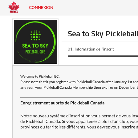
CONNEXION
EN
|
FR
CONNEXION
CONTACT
Sea to Sky Picklebal
Vous
cherchez
01.
Information de l’inscrit
quelque
chose?
Welcome to Pickleball BC.
Please note that if you register with Pickleball Canada after January 1st
any year, your Pickleball Canada Membership then expires on December 31
Enregistrement auprès de Pickleball Canada
Notre nouveau système d'inscription vous permet de vous inscrir
de Pickleball Canada. Si vous appartenez à plus d'un club, vous
provinces ou territoires différents, vous devrez vous inscrire