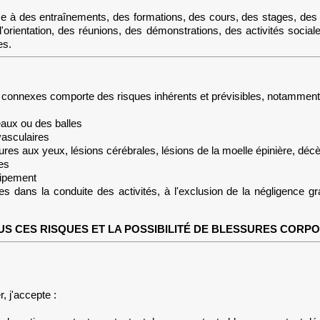
ce à des entraînements, des formations, des cours, des stages, des 
entation, des réunions, des démonstrations, des activités sociales, du
es.
tés connexes comporte des risques inhérents et prévisibles, notamment
teaux ou des balles
vasculaires
ures aux yeux, lésions cérébrales, lésions de la moelle épinière, déc
es
uipement
es dans la conduite des activités, à l'exclusion de la négligence g
US CES RISQUES ET LA POSSIBILITÉ DE BLESSURES CORP
, j'accepte :