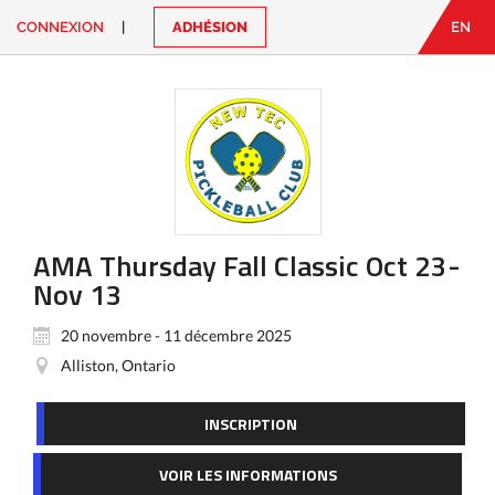
CONNEXION
|
ADHÉSION
EN
EN
|
FR
CONNEXION
CONTACT
Vous
cherchez
quelque
chose?
AMA Thursday Fall Classic Oct 23-
Nov 13
20 novembre - 11 décembre 2025
Alliston, Ontario
INSCRIPTION
VOIR LES INFORMATIONS