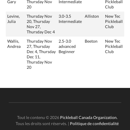
Gary
Thursday Nov
Intermediate
Pickleball
20
Club
Levine,
Thursday Nov
3.0-3.5
Alliston
New Tec
Julia
20, Thursday
Intermediate
Pickleball
Nov 27,
Club
Thursday Dec 4
Wallis,
Thursday Nov
2.5-3.0
Beeton
New Tec
Andrea
27, Thursday
advanced
Pickleball
Dec 4, Thursday
Beginner
Club
Dec 11,
Thursday Nov
20
Tout le contenu © 2026
Pickleball Canada Organization.
Tous les droits sont réservés. |
Politique de confidentialité