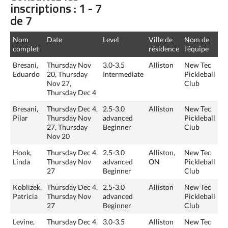
inscriptions : 1 - 7
de 7
Nom
Date
Level
Ville de
Nom de
complet
résidence
l’équipe
Bresani,
Thursday Nov
3.0-3.5
Alliston
New Tec
Eduardo
20, Thursday
Intermediate
Pickleball
Nov 27,
Club
Thursday Dec 4
Bresani,
Thursday Dec 4,
2.5-3.0
Alliston
New Tec
Pilar
Thursday Nov
advanced
Pickleball
27, Thursday
Beginner
Club
Nov 20
Hook,
Thursday Dec 4,
2.5-3.0
Alliston,
New Tec
Linda
Thursday Nov
advanced
ON
Pickleball
27
Beginner
Club
Koblizek,
Thursday Dec 4,
2.5-3.0
Alliston
New Tec
Patricia
Thursday Nov
advanced
Pickleball
27
Beginner
Club
Levine,
Thursday Dec 4,
3.0-3.5
Alliston
New Tec