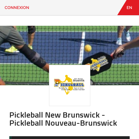
CONNEXION
EN
EN
|
FR
CONNEXION
CONTACT
Vous
cherchez
quelque
chose?
Pickleball New Brunswick -
Pickleball Nouveau-Brunswick