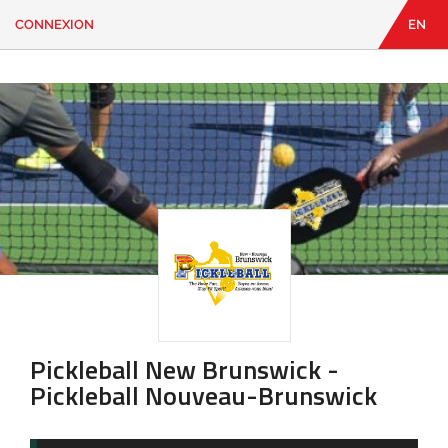
CONNEXION
EN
EN
|
FR
CONNEXION
CONTACT
Vous
cherchez
quelque
chose?
Pickleball New Brunswick -
Pickleball Nouveau-Brunswick