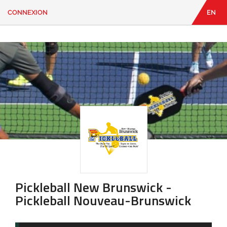
CONNEXION
EN
EN
|
FR
CONNEXION
CONTACT
Vous
cherchez
quelque
chose?
Pickleball New Brunswick -
Pickleball Nouveau-Brunswick