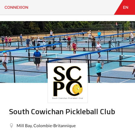
CONNEXION
EN
EN
|
FR
CONNEXION
CONTACT
Vous
cherchez
quelque
chose?
South Cowichan Pickleball Club
Mill Bay, Colombie-Britannique