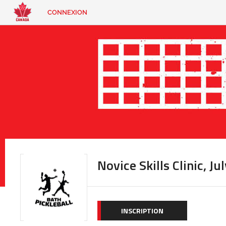
CONNEXION
EN
|
FR
CONNEXION
CONTACT
Vous
cherchez
quelque
chose?
Novice Skills Clinic, Ju
INSCRIPTION