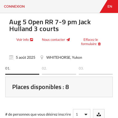
CONNEXION
EN
EN
|
FR
CONNEXION
Aug 5 Open RR 7-9 pm Jack
CONTACT
Hulland 3 courts
Vous
cherchez
Voir info
Nous contacter
Effacez le
quelque
formulaire
chose?
5 août 2025
WHITEHORSE, Yukon
01.
02.
03.
Places disponibles : 8
# de personnes
que vous désirez inscrire