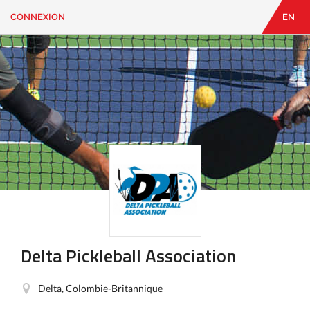
CONNEXION
EN
EN
|
FR
CONNEXION
CONTACT
Vous
cherchez
quelque
chose?
Delta Pickleball Association
Delta, Colombie-Britannique