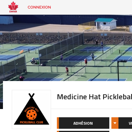
CONNEXION
EN
|
FR
CONNEXION
CONTACT
Vous
cherchez
quelque
chose?
Medicine Hat Picklebal
ADHÉSION
V